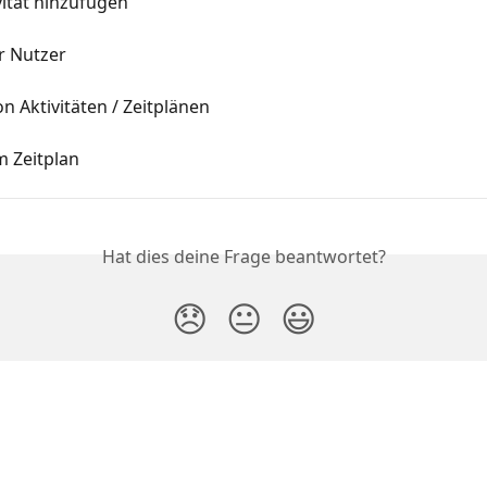
vität hinzufügen
r Nutzer
n Aktivitäten / Zeitplänen
m Zeitplan
Hat dies deine Frage beantwortet?
😞
😐
😃