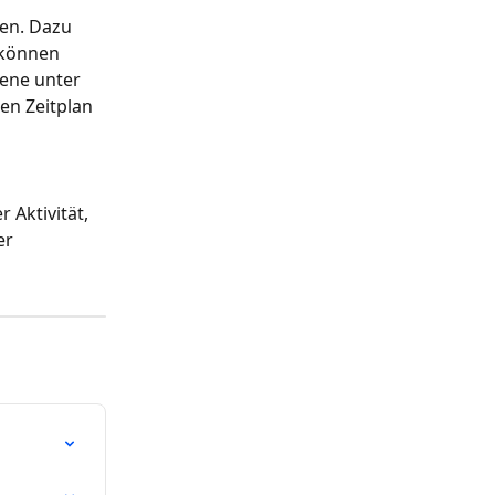
ken. Dazu 
 können 
ene unter 
en Zeitplan 
Aktivität, 
er 