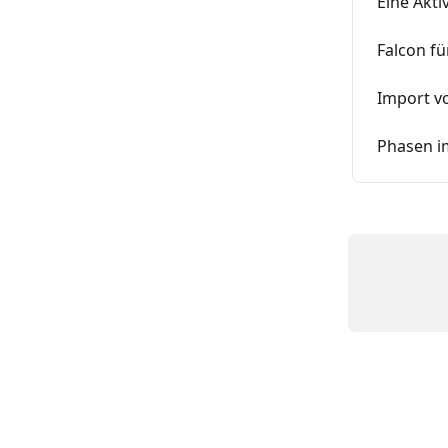
Eine Akti
Falcon fü
Import vo
Phasen i