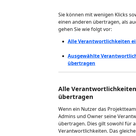
Sie können mit wenigen Klicks sow
einen anderen übertragen, als au
gehen Sie wie folgt vor:
Alle Verantwortlichkeiten e
Ausgewählte Verantwortlich
übertragen
Alle Verantwortlichkeiten
übertragen
Wenn ein Nutzer das Projektteam v
Admins und Owner seine Verantwo
übertragen. Dies gilt sowohl für a
Verantwortlichkeiten. Das gleiche