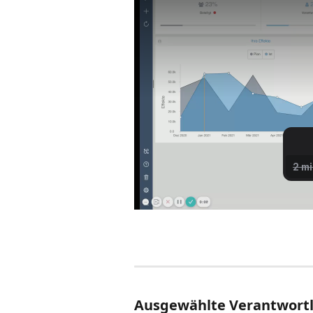
Ausgewählte Verantwortli