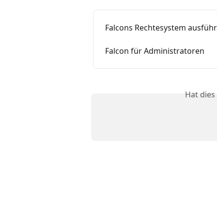
Falcons Rechtesystem ausführl
Falcon für Administratoren
Hat dies