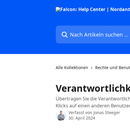
Zum Hauptinhalt springen
Nach Artikeln suchen …
Alle Kollektionen
Rechte und Benut
Verantwortlich
Übertragen Sie die Verantwortlic
Klicks auf einen anderen Benutze
Verfasst von
Jonas Steeger
30. April 2024