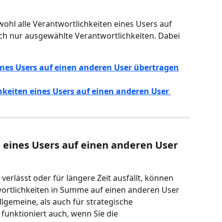
ohl alle Verantwortlichkeiten eines Users auf 
ch nur ausgewählte Verantwortlichkeiten. Dabei 
ines Users auf einen anderen User übertragen
keiten eines Users auf einen anderen User 
 eines Users auf einen anderen User 
erlässt oder für längere Zeit ausfällt, können 
rtlichkeiten in Summe auf einen anderen User 
llgemeine, als auch für strategische 
 funktioniert auch, wenn Sie die 