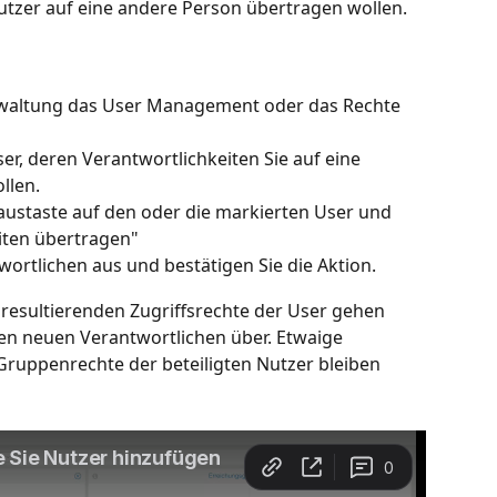
tzer auf eine andere Person übertragen wollen. 
rwaltung das User Management oder das Rechte 
er, deren Verantwortlichkeiten Sie auf eine 
llen.
Maustaste auf den oder die markierten User und 
iten übertragen"
ortlichen aus und bestätigen Sie die Aktion.
 resultierenden Zugriffsrechte der User gehen 
en neuen Verantwortlichen über. Etwaige 
Gruppenrechte der beteiligten Nutzer bleiben 